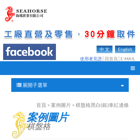
中 文
English
使用者見證
│
回首頁
│
E-MAIL
展開子選單
首頁 > 案例圖片 > 棋盤格黑白(銀)車紅邊條
案例圖片
棋盤格