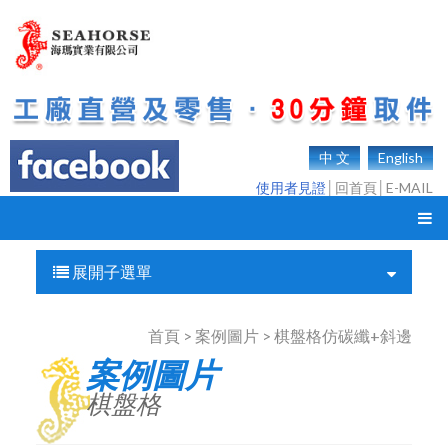
中 文
English
使用者見證
│
回首頁
│
E-MAIL
展開子選單
首頁 > 案例圖片 > 棋盤格仿碳纖+斜邊
案例圖片
棋盤格