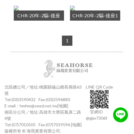
CHR-20年-2驅-後座
CHR-20年-2驅-後座1
1
北區總公司／地址:桃園縣龜山鄉長壽路63
LINE QR Code
號
Tel:(03)3590432
Fax:(03)3596880
E-mail：
hmhm@seed.net.tw
[地圖]
官網ID
南區分公司／地址:高雄市大寮區鳳屏二路
@gjw7306f
4號
Tel:(07)7010505
Fax:(07)7019596
[地圖]
版權所有 © 海瑪實業有限公司.