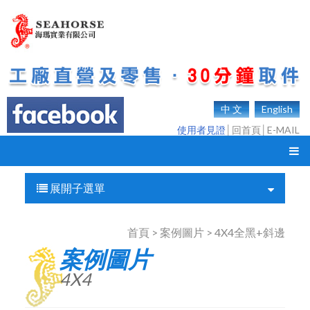
中 文
English
使用者見證
│
回首頁
│
E-MAIL
展開子選單
首頁 > 案例圖片 > 4X4全黑+斜邊
案例圖片
4X4