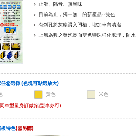
止滑、隔音、無異味
目前為止，獨一無二的新產品--雙色
有斜孔將灰塵滑入凹槽，增加車內清潔
上層為數之發泡長面雙色特殊強化處理，防水
任您選擇 (色塊可點選放大)
色
黃色
米色
同車型量身訂做(箱型車亦可)
踏板特色
(需另購)