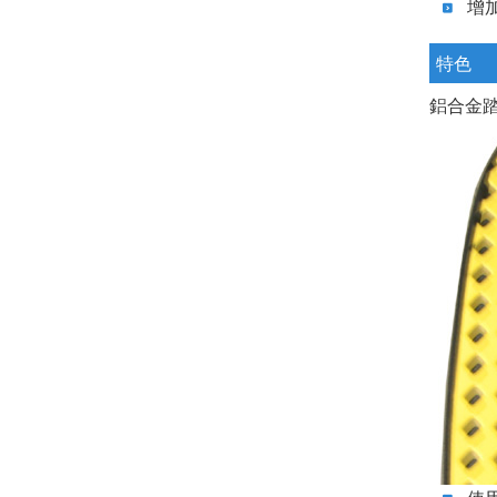
增
特色
鋁合金