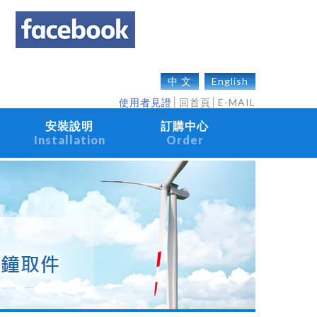
中 文
English
使用者見證
│
回首頁
│
E-MAIL
安裝說明
訂購中心
Installation
Order