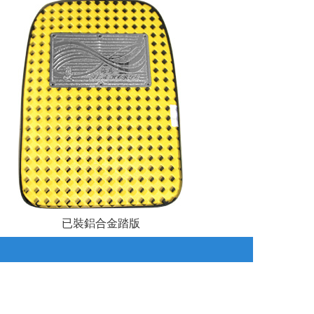
已裝鋁合金踏版