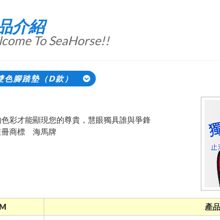
品介紹
come To SeaHorse!!
雙色腳踏墊（D款）
的色彩才能顯現您的尊貴，慧眼獨具誰與爭鋒
註冊商標 海馬牌
M
產