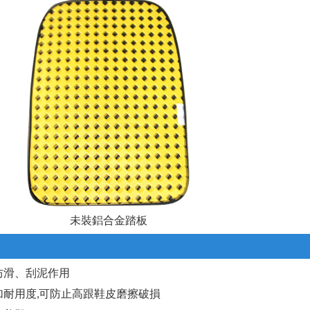
未裝鋁合金踏板
防滑、刮泥作用
加耐用度,可防止高跟鞋皮磨擦破損