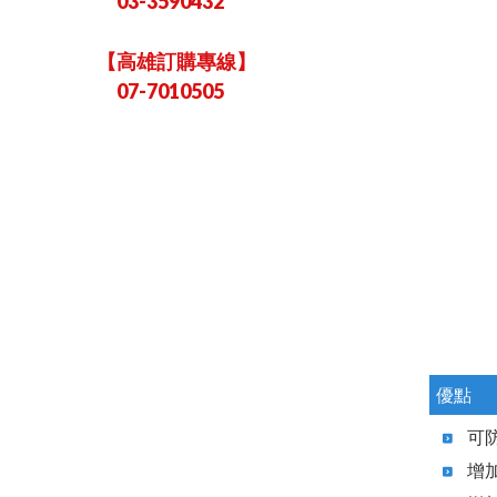
03-3590432
【高雄訂購專線】
07-7010505
優點
可
增