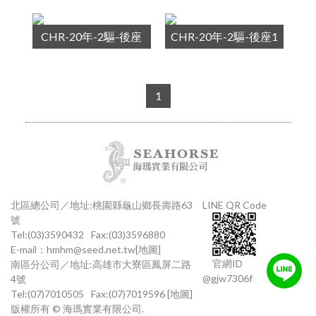
CHR-20年-2驅-後座
CHR-20年-2驅-後座1
1
北區總公司／地址:桃園縣龜山鄉長壽路63
LINE QR Code
號
Tel:(03)3590432
Fax:(03)3596880
E-mail：
hmhm@seed.net.tw
[地圖]
官網ID
南區分公司／地址:高雄市大寮區鳳屏二路
@gjw7306f
4號
Tel:(07)7010505
Fax:(07)7019596
[地圖]
版權所有 © 海瑪實業有限公司.