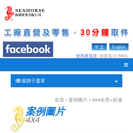
中 文
English
使用者見證
│
回首頁
│
E-MAIL
展開子選單
首頁 > 案例圖片 > 4X4全黑+斜邊
案例圖片
4X4