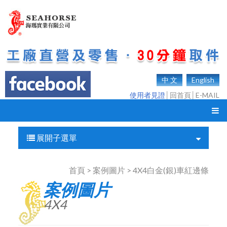
中 文
English
使用者見證
│
回首頁
│
E-MAIL
展開子選單
首頁 > 案例圖片 > 4X4白金(銀)車紅邊條
案例圖片
4X4