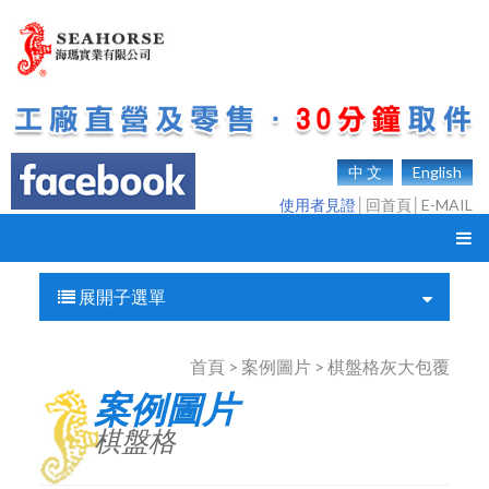
中 文
English
使用者見證
│
回首頁
│
E-MAIL
展開子選單
首頁 > 案例圖片 > 棋盤格灰大包覆
案例圖片
棋盤格