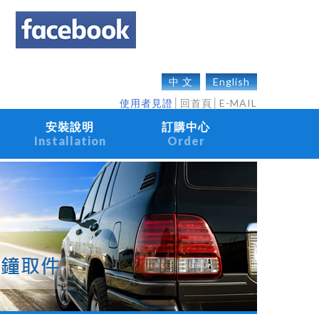
中 文
English
使用者見證
│
回首頁
│
E-MAIL
安裝說明
訂購中心
Installation
Order