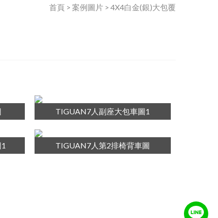
首頁 > 案例圖片 > 4X4白金(銀)大包覆
圖
TIGUAN7人副座大包車圖1
1
TIGUAN7人第2排椅背車圖