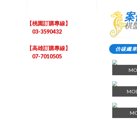
案
【桃園訂購專線】
棋
03-3590432
【高雄訂購專線】
仿碳纖
07-7010505
MO
MO
M