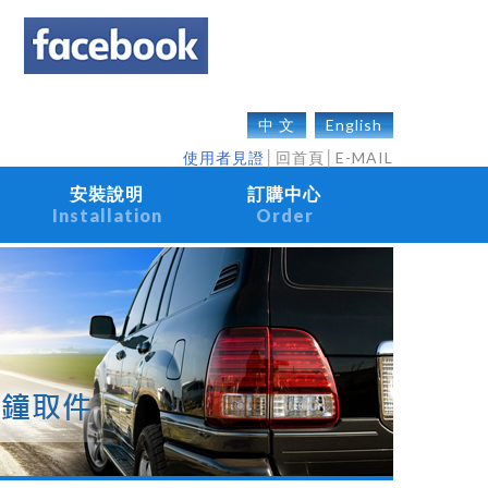
中 文
English
使用者見證
│
回首頁
│
E-MAIL
安裝說明
訂購中心
Installation
Order