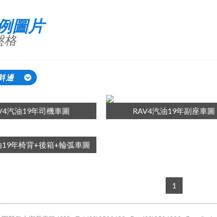
例圖片
盤格
斜邊
AV4汽油19年司機車圖
RAV4汽油19年副座車圖
油19年椅背+後箱+輪弧車圖
1