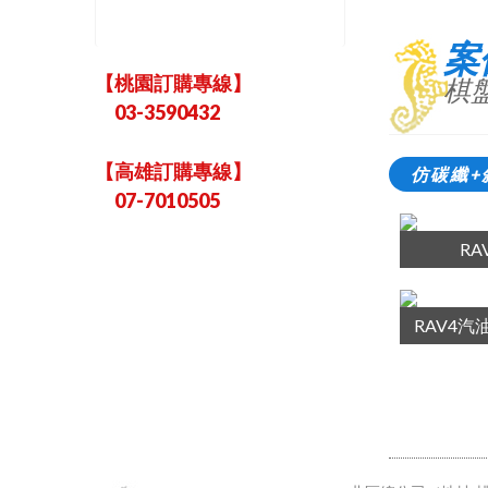
案
【桃園訂購專線】
棋
03-3590432
【高雄訂購專線】
仿碳纖+
07-7010505
R
RAV4汽