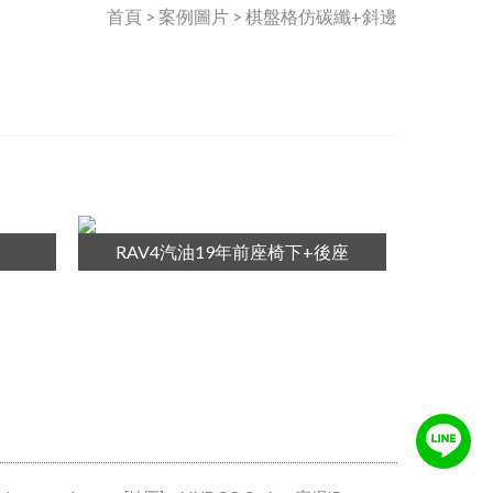
首頁 > 案例圖片 > 棋盤格仿碳纖+斜邊
RAV4汽油19年前座椅下+後座