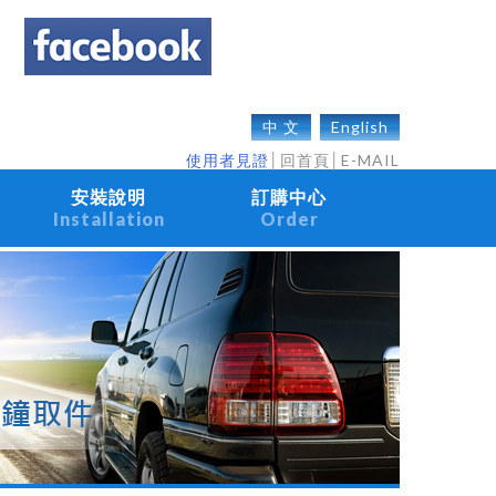
中 文
English
使用者見證
│
回首頁
│
E-MAIL
安裝說明
訂購中心
Installation
Order