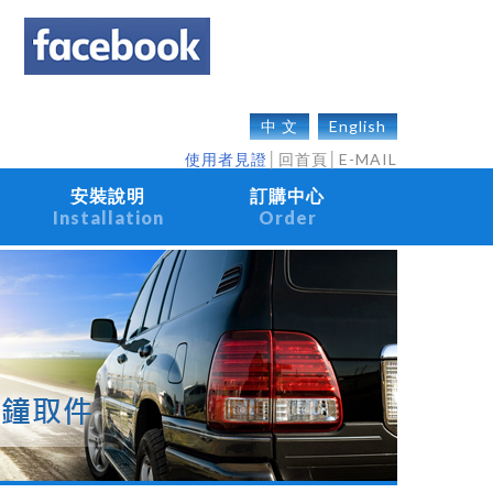
中 文
English
使用者見證
│
回首頁
│
E-MAIL
安裝說明
訂購中心
Installation
Order