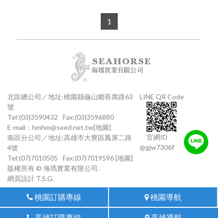
1
北區總公司／地址:桃園縣龜山鄉長壽路63
LINE QR Code
號
Tel:(03)3590432
Fax:(03)3596880
E-mail：
hmhm@seed.net.tw
[地圖]
官網ID
南區分公司／地址:高雄市大寮區鳳屏二路
@gjw7306f
4號
Tel:(07)7010505
Fax:(07)7019596
[地圖]
版權所有 © 海瑪實業有限公司.
網頁設計
T.S.G.
桃園訂購專線
桃園導航
高雄訂購專線
高雄導航