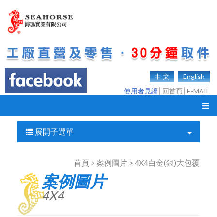
中 文
English
使用者見證
│
回首頁
│
E-MAIL
展開子選單
首頁 > 案例圖片 > 4X4白金(銀)大包覆
案例圖片
4X4