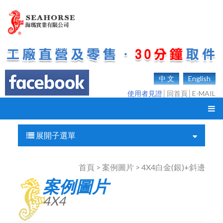
中 文
English
使用者見證
│
回首頁
│
E-MAIL
展開子選單
首頁 > 案例圖片 > 4X4白金(銀)+斜邊
案例圖片
4X4