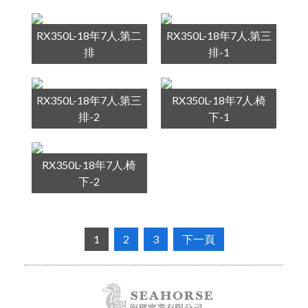
RX350L-18年7人.第二
RX350L-18年7人.第三
排
排-1
RX350L-18年7人.第三
RX350L-18年7人.椅
排-2
下-1
RX350L-18年7人.椅
下-2
1
2
3
下一頁