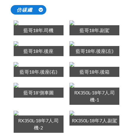
仿碳纖
藍哥18年.司機
藍哥18年.副駕
藍哥18年.後座
藍哥18年.後座(左)
藍哥18年.後座(右)
藍哥18年.後箱
藍哥18'側車圖
RX350L-18年7人.司
機-1
RX350L-18年7人.司
RX350L-18年7人.副駕
機-2