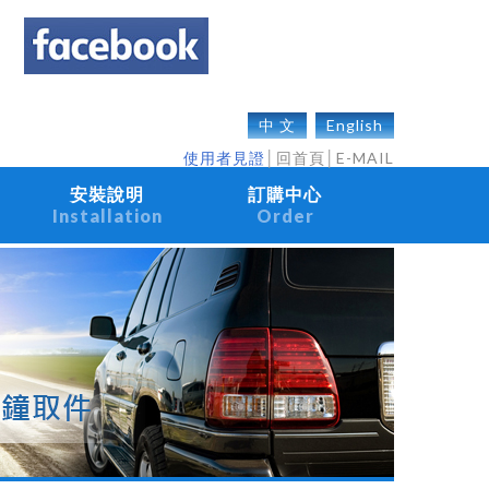
中 文
English
使用者見證
│
回首頁
│
E-MAIL
安裝說明
訂購中心
Installation
Order