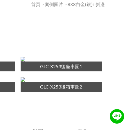
首頁 > 案例圖片 > 8X8白金(銀)+斜邊
GLC-X253後座車圖1
GLC-X253後箱車圖2