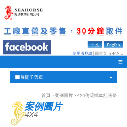
中 文
English
使用者見證
│
回首頁
│
E-MAIL
展開子選單
首頁 > 案例圖片 > 4X4仿碳纖車紅邊條
案例圖片
4X4