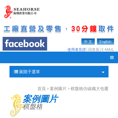
中 文
English
使用者見證
│
回首頁
│
E-MAIL
展開子選單
首頁 > 案例圖片 > 棋盤格仿碳纖大包覆
案例圖片
棋盤格