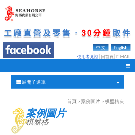
中 文
English
使用者見證
│
回首頁
│
E-MAIL
展開子選單
首頁 > 案例圖片 > 棋盤格灰
案例圖片
棋盤格