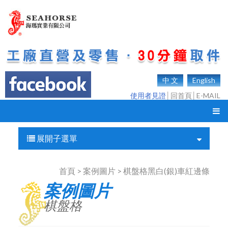
中 文
English
使用者見證
│
回首頁
│
E-MAIL
展開子選單
首頁 > 案例圖片 > 棋盤格黑白(銀)車紅邊條
案例圖片
棋盤格