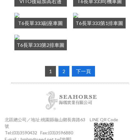
VITO後箱加高右邊
T6長單333司機車圖
T6長單333副座車圖
T6長單333第1排車圖
T6長單333第2排車圖
1
2
下一頁
北區總公司／地址:桃園縣龜山鄉長壽路63
LINE QR Code
號
Tel:(03)3590432
Fax:(03)3596880
E-mail：
hmhm@seed.net.tw
[地圖]