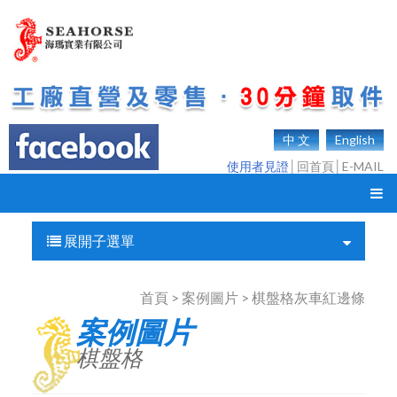
中 文
English
使用者見證
│
回首頁
│
E-MAIL
展開子選單
首頁 > 案例圖片 > 棋盤格灰車紅邊條
案例圖片
棋盤格