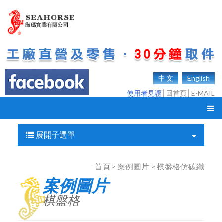
中 文
English
使用者見證
│
回首頁
│
E-MAIL
展開子選單
首頁 > 案例圖片 > 棋盤格仿碳纖
案例圖片
棋盤格