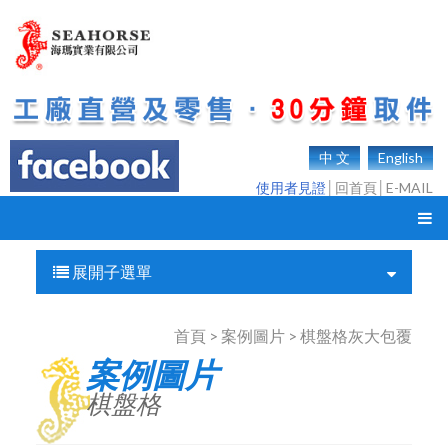
中 文
English
使用者見證
│
回首頁
│
E-MAIL
展開子選單
首頁 > 案例圖片 > 棋盤格灰大包覆
案例圖片
棋盤格