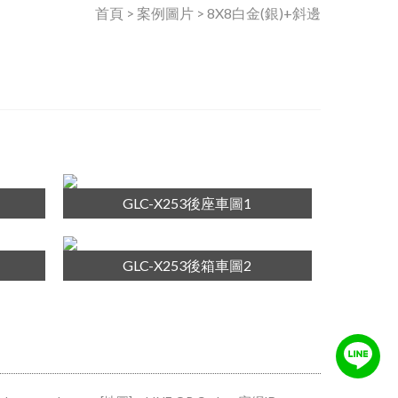
首頁 > 案例圖片 > 8X8白金(銀)+斜邊
GLC-X253後座車圖1
GLC-X253後箱車圖2