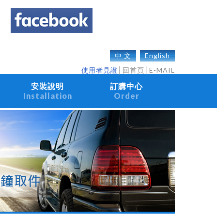
中 文
English
使用者見證
│
回首頁
│
E-MAIL
安裝說明
訂購中心
Installation
Order