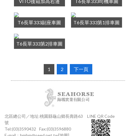
VITO後箱加高右邊
T6長單333司機車圖
T6長單333副座車圖
T6長單333第1排車圖
T6長單333第2排車圖
1
2
下一頁
北區總公司／地址:桃園縣龜山鄉長壽路63
LINE QR Code
號
Tel:(03)3590432
Fax:(03)3596880
E-mail：
hmhm@seed.net.tw
[地圖]