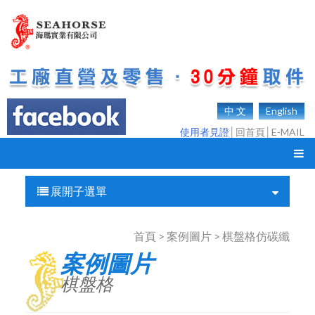
中 文
English
使用者見證
│
回首頁
│
E-MAIL
展開子選單
首頁 > 案例圖片 > 棋盤格仿碳纖
案例圖片
棋盤格