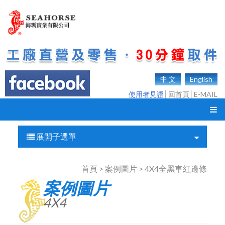
中 文
English
使用者見證
│
回首頁
│
E-MAIL
展開子選單
首頁 > 案例圖片 > 4X4全黑車紅邊條
案例圖片
4X4