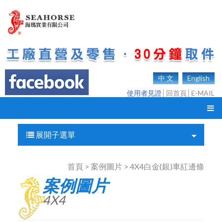
中 文
English
使用者見證
│
回首頁
│
E-MAIL
展開子選單
首頁 > 案例圖片 > 4X4白金(銀)車紅邊條
案例圖片
4X4