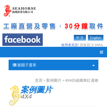
中 文
English
使用者見證
│
回首頁
│
E-MAIL
展開子選單
首頁 > 案例圖片 > 4X4仿碳纖車紅邊條
案例圖片
4X4