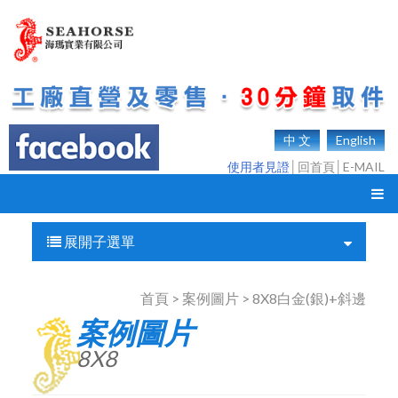
中 文
English
使用者見證
│
回首頁
│
E-MAIL
展開子選單
首頁 > 案例圖片 > 8X8白金(銀)+斜邊
案例圖片
8X8