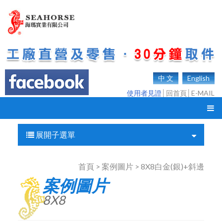
中 文
English
使用者見證
│
回首頁
│
E-MAIL
展開子選單
首頁 > 案例圖片 > 8X8白金(銀)+斜邊
案例圖片
8X8