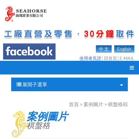
中 文
English
使用者見證
│
回首頁
│
E-MAIL
展開子選單
首頁 > 案例圖片 > 棋盤格棕
案例圖片
棋盤格