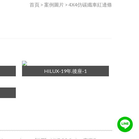
首頁 > 案例圖片 > 4X4仿碳纖車紅邊條
HILUX-19年.後座-1