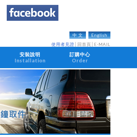
中 文
English
使用者見證
│
回首頁
│
E-MAIL
安裝說明
訂購中心
Installation
Order