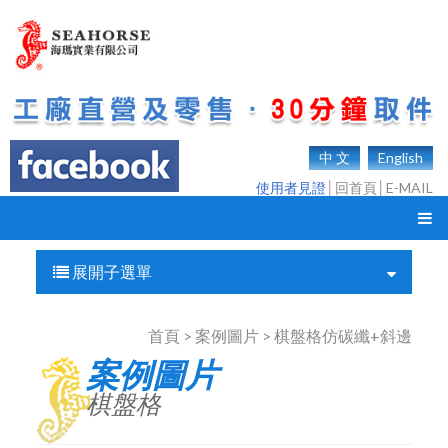
中 文
English
使用者見證
│
回首頁
│
E-MAIL
展開子選單
首頁 > 案例圖片 > 棋盤格仿碳纖+斜邊
案例圖片
棋盤格