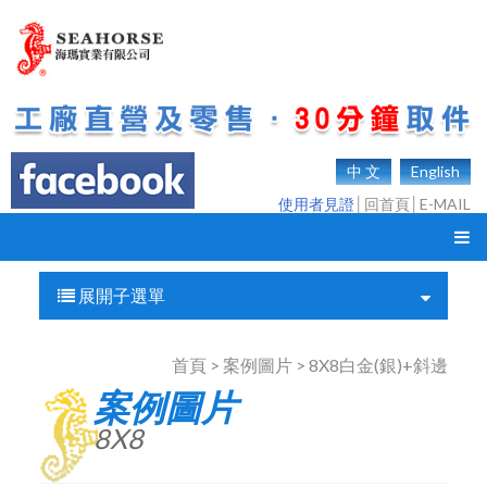
中 文
English
使用者見證
│
回首頁
│
E-MAIL
展開子選單
首頁 > 案例圖片 > 8X8白金(銀)+斜邊
案例圖片
8X8