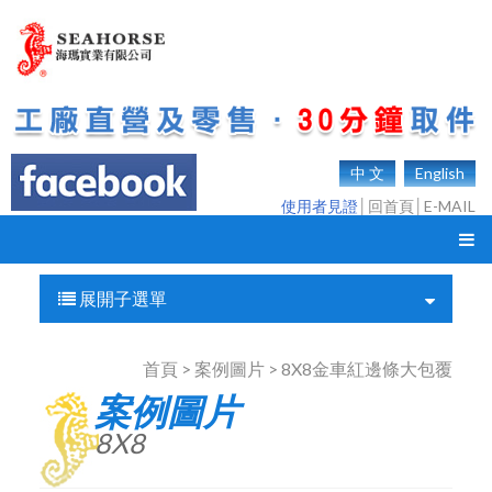
中 文
English
使用者見證
│
回首頁
│
E-MAIL
展開子選單
首頁 > 案例圖片 > 8X8金車紅邊條大包覆
案例圖片
8X8