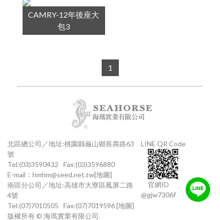
CAMRY-12年後座大
包3
1
北區總公司／地址:桃園縣龜山鄉長壽路63
LINE QR Code
號
Tel:(03)3590432
Fax:(03)3596880
E-mail：
hmhm@seed.net.tw
[地圖]
官網ID
南區分公司／地址:高雄市大寮區鳳屏二路
@gjw7306f
4號
Tel:(07)7010505
Fax:(07)7019596
[地圖]
版權所有 © 海瑪實業有限公司.