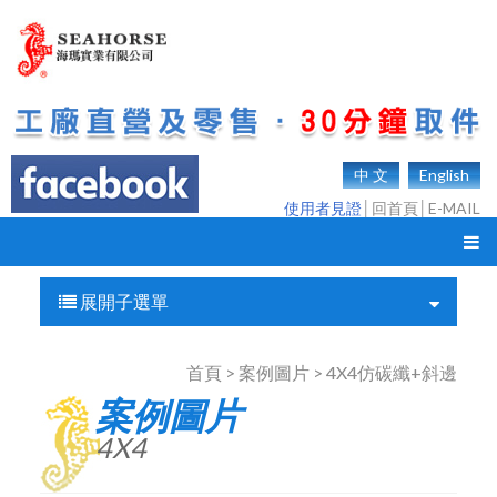
中 文
English
使用者見證
│
回首頁
│
E-MAIL
展開子選單
首頁 > 案例圖片 > 4X4仿碳纖+斜邊
案例圖片
4X4