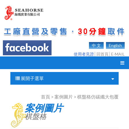
中 文
English
使用者見證
│
回首頁
│
E-MAIL
展開子選單
首頁 > 案例圖片 > 棋盤格仿碳纖大包覆
案例圖片
棋盤格