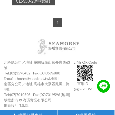
CLS350-20年後箱1
1
北區總公司／地址:桃園縣龜山鄉長壽路63
LINE QR Code
號
Tel:(03)3590432
Fax:(03)3596880
E-mail：
hmhm@seed.net.tw
[地圖]
官網ID
南區分公司／地址:高雄市大寮區鳳屏二路
@gjw7306f
4號
Tel:(07)7010505
Fax:(07)7019596
[地圖]
版權所有 © 海瑪實業有限公司.
網頁設計
T.S.G.