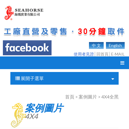
中 文
English
使用者見證
│
回首頁
│
E-MAIL
展開子選單
首頁 > 案例圖片 > 4X4全黑
案例圖片
4X4