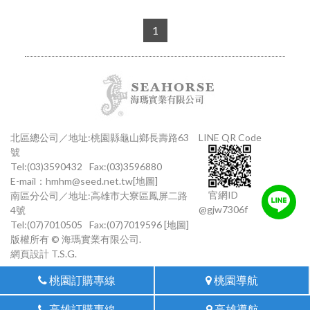
1
北區總公司／地址:桃園縣龜山鄉長壽路63
LINE QR Code
號
Tel:(03)3590432
Fax:(03)3596880
E-mail：
hmhm@seed.net.tw
[地圖]
官網ID
南區分公司／地址:高雄市大寮區鳳屏二路
@gjw7306f
4號
Tel:(07)7010505
Fax:(07)7019596
[地圖]
版權所有 © 海瑪實業有限公司.
網頁設計
T.S.G.
桃園訂購專線
桃園導航
高雄訂購專線
高雄導航