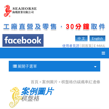
中 文
English
使用者見證
│
回首頁
│
E-MAIL
展開子選單
首頁 > 案例圖片 > 棋盤格仿碳纖車紅邊條
案例圖片
棋盤格