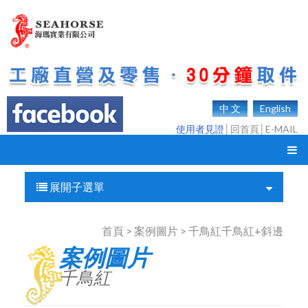
中 文
English
使用者見證
│
回首頁
│
E-MAIL
展開子選單
首頁 > 案例圖片 > 千鳥紅千鳥紅+斜邊
案例圖片
千鳥紅