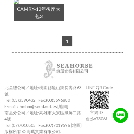
CAMRY-12年後座大
包3
1
北區總公司／地址:桃園縣龜山鄉長壽路63
LINE QR Code
號
Tel:(03)3590432
Fax:(03)3596880
E-mail：
hmhm@seed.net.tw
[地圖]
官網ID
南區分公司／地址:高雄市大寮區鳳屏二路
@gjw7306f
4號
Tel:(07)7010505
Fax:(07)7019596
[地圖]
版權所有 © 海瑪實業有限公司.