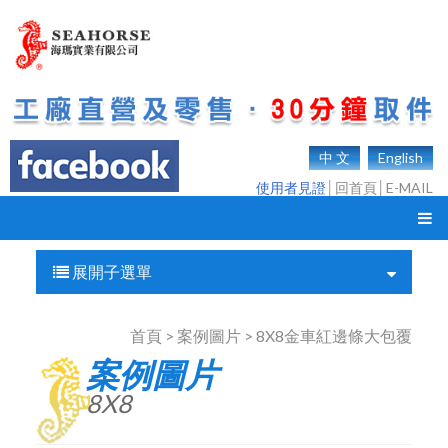
中 文
English
使用者見證
│
回首頁
│
E-MAIL
展開子選單
首頁 > 案例圖片 > 8X8金車紅邊條大包覆
案例圖片
8X8