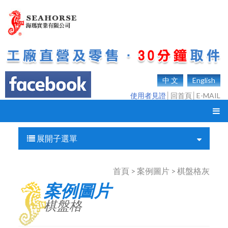
中 文
English
使用者見證
│
回首頁
│
E-MAIL
展開子選單
首頁 > 案例圖片 > 棋盤格灰
案例圖片
棋盤格