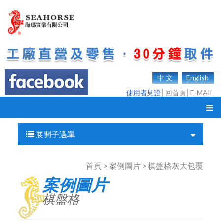
中 文
English
使用者見證
│
回首頁
│
E-MAIL
展開子選單
首頁 > 案例圖片 > 棋盤格灰大包覆
案例圖片
棋盤格