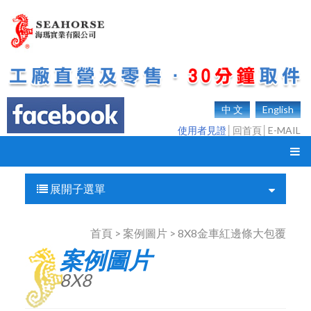
中 文
English
使用者見證
│
回首頁
│
E-MAIL
展開子選單
首頁 > 案例圖片 > 8X8金車紅邊條大包覆
案例圖片
8X8