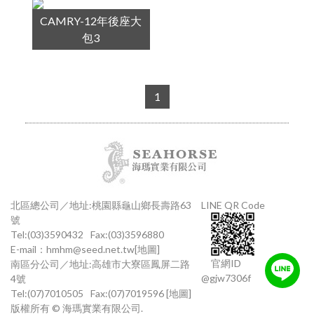
CAMRY-12年後座大
包3
1
北區總公司／地址:桃園縣龜山鄉長壽路63
LINE QR Code
號
Tel:(03)3590432
Fax:(03)3596880
E-mail：
hmhm@seed.net.tw
[地圖]
官網ID
南區分公司／地址:高雄市大寮區鳳屏二路
@gjw7306f
4號
Tel:(07)7010505
Fax:(07)7019596
[地圖]
版權所有 © 海瑪實業有限公司.