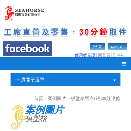
中 文
English
使用者見證
│
回首頁
│
E-MAIL
展開子選單
首頁 > 案例圖片 > 棋盤格黑白(銀)車紅邊條
案例圖片
棋盤格