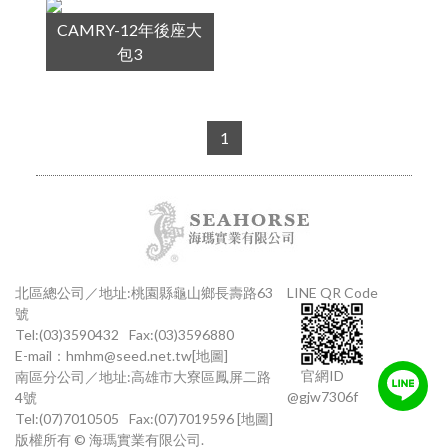
CAMRY-12年後座大
包3
1
北區總公司／地址:桃園縣龜山鄉長壽路63
LINE QR Code
號
Tel:(03)3590432
Fax:(03)3596880
E-mail：
hmhm@seed.net.tw
[地圖]
官網ID
南區分公司／地址:高雄市大寮區鳳屏二路
@gjw7306f
4號
Tel:(07)7010505
Fax:(07)7019596
[地圖]
版權所有 © 海瑪實業有限公司.