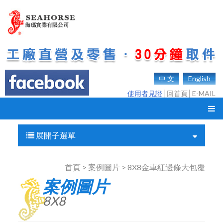
中 文
English
使用者見證
│
回首頁
│
E-MAIL
展開子選單
首頁 > 案例圖片 > 8X8金車紅邊條大包覆
案例圖片
8X8