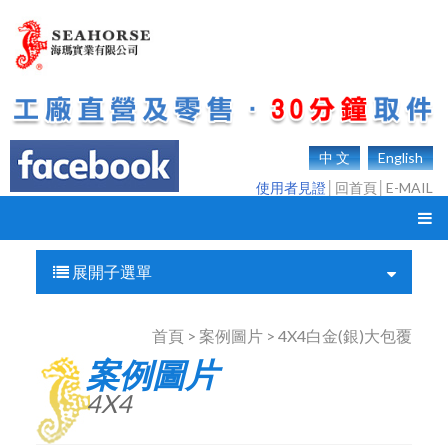
中 文
English
使用者見證
│
回首頁
│
E-MAIL
展開子選單
首頁 > 案例圖片 > 4X4白金(銀)大包覆
案例圖片
4X4