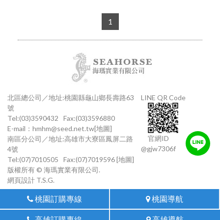
1
北區總公司／地址:桃園縣龜山鄉長壽路63
LINE QR Code
號
Tel:(03)3590432
Fax:(03)3596880
E-mail：
hmhm@seed.net.tw
[地圖]
官網ID
南區分公司／地址:高雄市大寮區鳳屏二路
@gjw7306f
4號
Tel:(07)7010505
Fax:(07)7019596
[地圖]
版權所有 © 海瑪實業有限公司.
網頁設計
T.S.G.
桃園訂購專線
桃園導航
高雄訂購專線
高雄導航