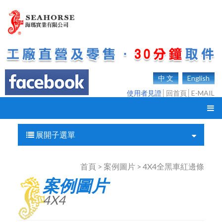
中 文
English
使用者見證
│
回首頁
│
E-MAIL
展開子選單
首頁 > 案例圖片 > 4X4全黑車紅邊條
案例圖片
4X4